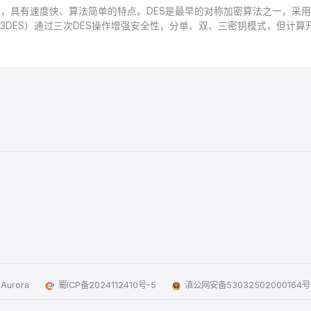
，具有速度快、算法简单的特点。DES是最早的对称加密算法之一，采用
（3DES）通过三次DES操作增强安全性，分单、双、三密钥模式，但计
8/192/256位密钥，通过字节代换、行移位等复杂操作提供更强安全性，
Aurora
·
蜀ICP备2024112410号-5
·
滇公网安备53032502000164号