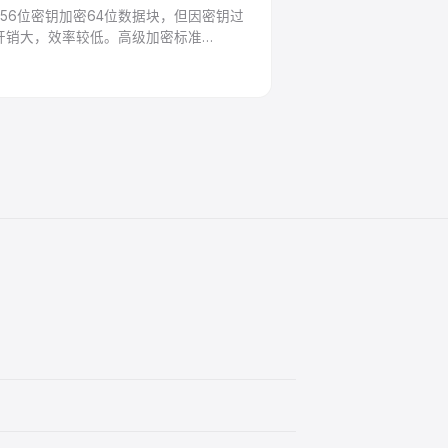
56位密钥加密64位数据块，但因密钥过
算开销大，效率较低。高级加密标准
且性能高效，已成为当前主流对称加密算法。