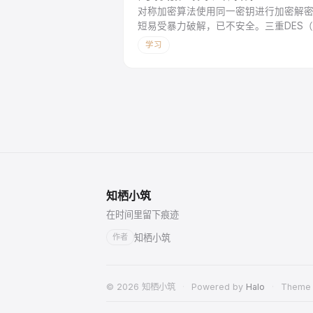
对称加密算法使用同一密钥进行加密解密
短易受暴力破解，已不安全。三重DES
（AES）作为DES的继任者，支持12
学习
知栖小筑
在时间里留下痕迹
知栖小筑
作者
© 2026 知栖小筑
·
Powered by
Halo
·
Theme