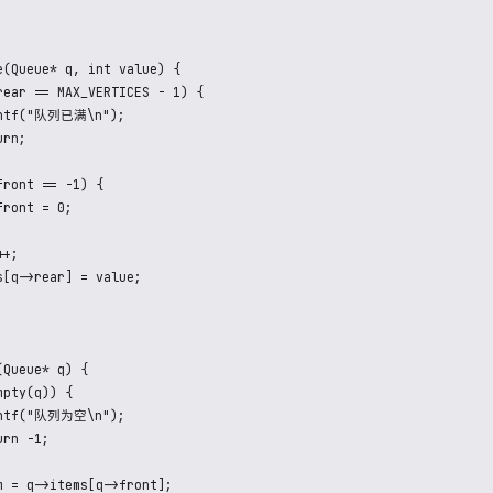
->front == -1;

e(Queue* q, int value) {

rear == MAX_VERTICES - 1) {

intf("队列已满\n");

rn;

ront == -1) {

ront = 0;

+;

s[q->rear] = value;

Queue* q) {

pty(q)) {

intf("队列为空\n");

rn -1;
