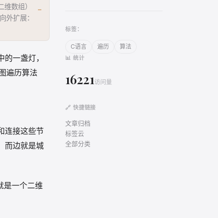
二维数组）
_
层向外扩展：
直至队列为
标签：
C语言
遍历
算法
📊 统计
中的一盏灯，
16221
访问量
的图遍历算法
🔗 快捷链接
文章归档
标签云
和连接这些节
全部分类
，而边就是城
就是一个二维