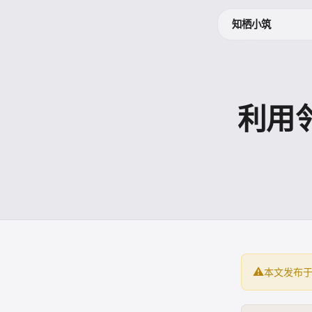
知栖小筑
利用
⚠️
本文发布于