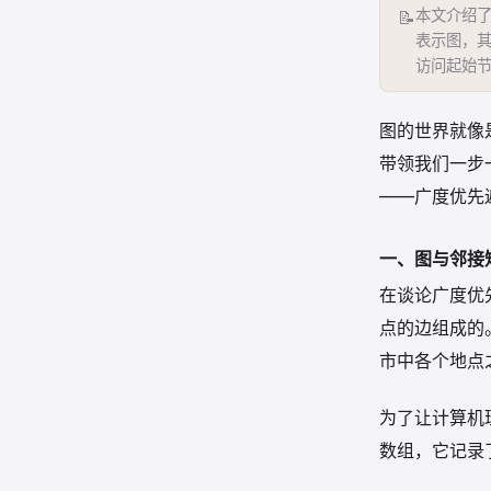
本文介绍了
📝
表示图，其
访问起始
空。文
图的世界就像
带领我们一步
——广度优先
一、图与邻接
在谈论广度优
点的边组成的
市中各个地点
为了让计算机
数组，它记录