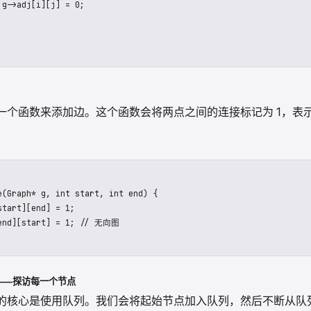
 (int j = 0; j < vertices; j++) {

 g->adj[i][j] = 0;

一个函数来添加边。这个函数会将两点之间的连接标记为 1，表
e(Graph* g, int start, int end) {

tart][end] = 1;

end][start] = 1; // 无向图

历——探访每一个节点