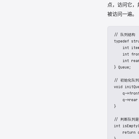
广度优先遍历
点，访问它，
被访问一遍。
// 队列结构

typedef stru
    int ite
    int fron
    int rear
} Queue;

// 初始化队列

void initQue
    q->front
    q->rear 
}

// 判断队列是
int isEmpty(