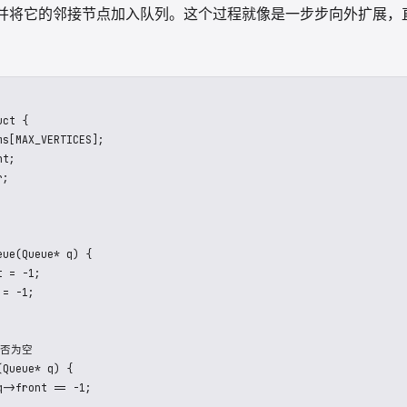
的核心是使用队列。我们会将起始节点加入队列，然后不断从队
并将它的邻接节点加入队列。这个过程就像是一步步向外扩展，
ct {

ms[MAX_VERTICES];

t;

;

ue(Queue* q) {

 = -1;

= -1;

否为空

Queue* q) {
