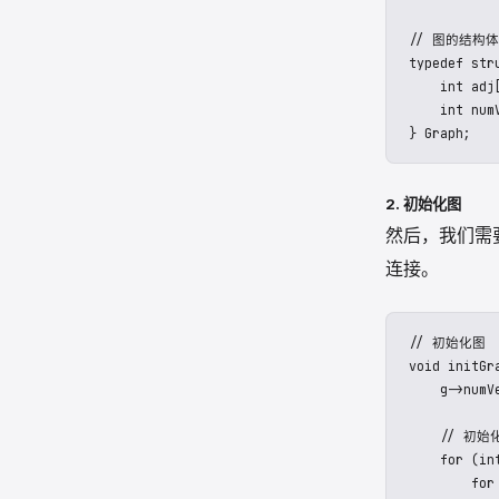
#define MA
// 图的结构体

typedef stru
    int adj
    int num
2. 初始化图
然后，我们需
连接。
// 初始化图

void initGr
    g->numV
    // 初
    for (in