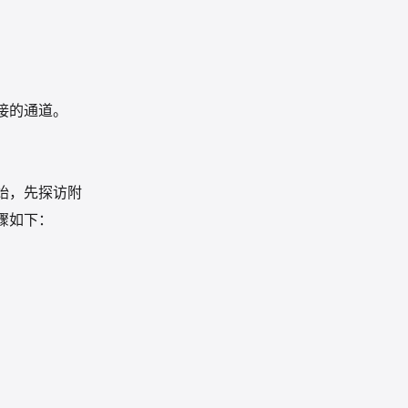
接的通道。
始，先探访附
骤如下：