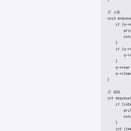
    return q
}

// 入队

void enqueu
    if (q->
        pr
        retu
    }

    if (q->f
        q->f
    }

    q->rear+
    q->item
}

// 出队

int dequeue(
    if (isEm
        pr
        retu
    }
