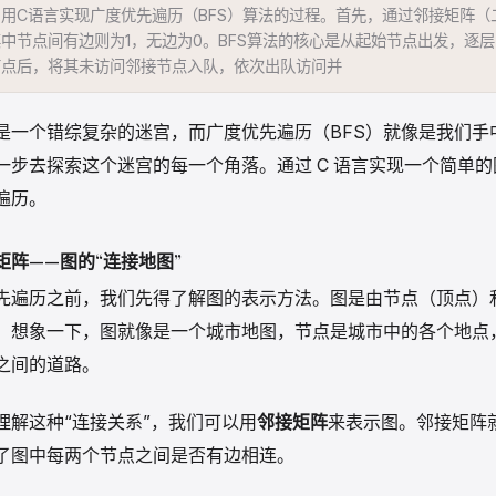
用C语言实现广度优先遍历（BFS）算法的过程。首先，通过邻接矩阵（
中节点间有边则为1，无边为0。BFS算法的核心是从起始节点出发，逐
节点后，将其未访问邻接节点入队，依次出队访问并继续扩展邻接节点，
是一个错综复杂的迷宫，而广度优先遍历（BFS）就像是我们手
一步去探索这个迷宫的每一个角落。通过 C 语言实现一个简单
遍历。
矩阵——图的“连接地图”
先遍历之前，我们先得了解图的表示方法。图是由节点（顶点）
。想象一下，图就像是一个城市地图，节点是城市中的各个地点
之间的道路。
理解这种“连接关系”，我们可以用
邻接矩阵
来表示图。邻接矩阵
了图中每两个节点之间是否有边相连。