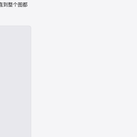
列中取出节
直到整个图都