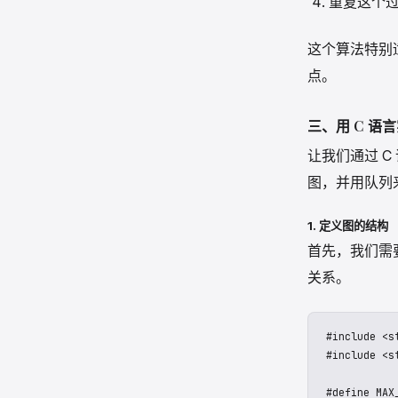
重复这个
这个算法特别
点。
三、用 C 语
让我们通过 
图，并用队列
1. 定义图的结构
首先，我们需
关系。
#include <st
#include <st