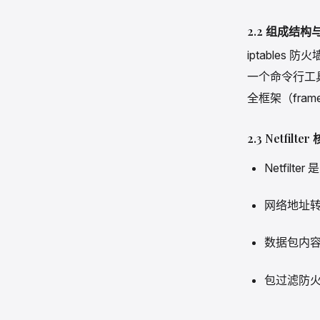
口等信息的处理
2.2 组成结
iptables 防
一个命令行工具
全框架（fra
2.3 Netfilt
Netfil
网络地址转换
数据包内
包过滤防