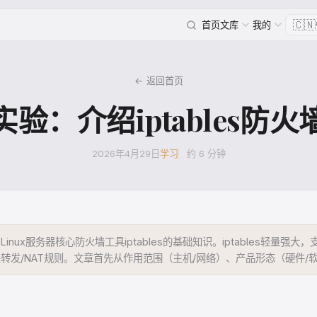
🇨🇳
首页
文库
我的
← 返回首页
实验：介绍iptables防火
2026年4月29日
学习
约 6 分钟
inux服务器核心防火墙工具iptables的基础知识。iptables轻量强大
转发/NAT规则。文章首先从作用范围（主机/网络）、产品形态（硬件/
状态检测/代理）三方