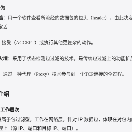
分为
墙
：用一个软件查看所流经的数据包的包头（
header
），由此决
定丢
、接受（
ACCEPT
）或执行其他更复杂的动作。
火墙
：采用了状态检测包过滤的技术，是传统包过滤上的功能扩
：通过一种代理（
Proxy
）技术参与到一个
TCP
连接的全过程。
s 介绍
型与工作层次
s 防火墙属于包过滤型，工作在网络层，针对 IP 数据包，体现在对包内的