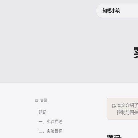
知栖小筑
📖 目录
本文介绍了L
📝
题记:
控制与网关
（包过滤/
一、实验描述
二、实验目标