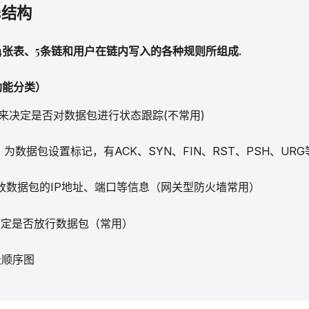
les结构
bles由4张表、5条链和用户在链内写入的各种规则所组成.
照功能分类）
用来决定是否对数据包进行状态跟踪(不常用)
e表：为数据包设置标记，有ACK、SYN、FIN、RST、PSH、UR
修改数据包的IP地址、端口等信息（网关型防火墙常用）
表：确定是否放行数据包（常用）
级顺序图