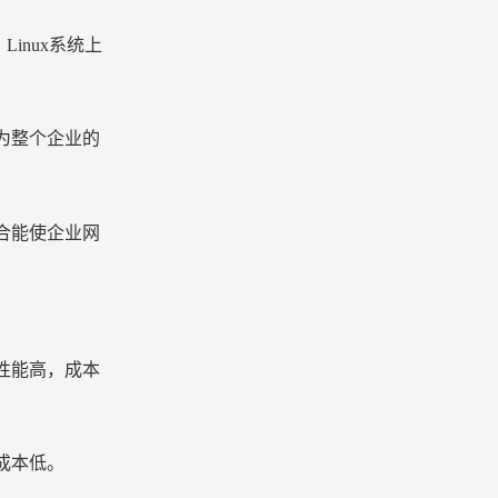
，
Linux
系统上
为整个企业的
合能使企业网
性能高，成本
成本低。