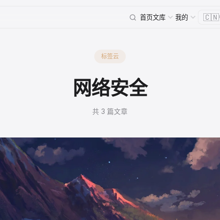
🇨🇳
首页
文库
我的
标签云
网络安全
共 3 篇文章