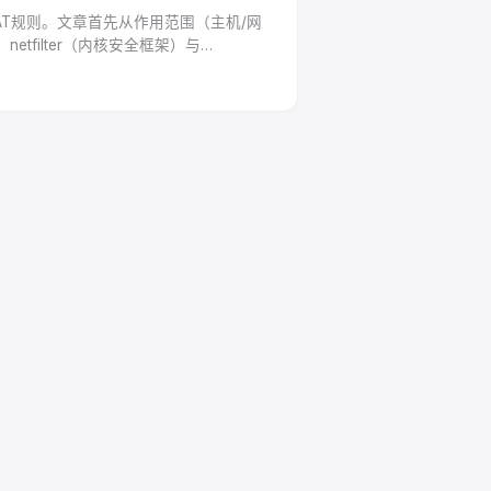
/NAT规则。文章首先从作用范围（主机/网
tfilter（内核安全框架）与
ROUTING/POSTROUTING）。同时详解
，避免误锁。