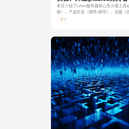
本文介绍了Linux服务器核心防火墙工具i
络）、产品形态（硬件/软件）、功能（包过滤
iptables（用户空间工具），及其4张表（fi
学习
基本语法格式及常用命令（如-A/-L/