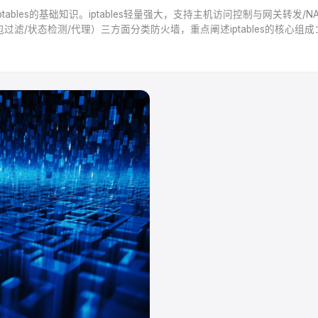
ptables的基础知识。iptables轻量强大，支持主机访问控制与网关转发
/状态检测/代理）三方面分类防火墙，重点阐述iptables的核心组成：ne
lter管放行、nat管转发等）和5条链（INPUT/OUTPUT/FORWARD/PRE
-j等），强调规则从上至下匹配，需先放行关键服务（如SSH）再设默认拒绝