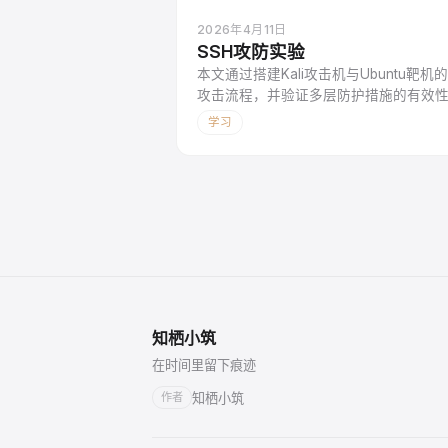
2026年4月11日
SSH攻防实验
本文通过搭建Kali攻击机与Ubuntu靶
攻击流程，并验证多层防护措施的有效性。实验
ssh_login模块，结合字典攻击成功
学习
固、SSH配置文件优化（如修改默认端口
Fail2ban动态封禁，到升级公钥认证
多层防护可显著提升SSH服务安全性，
器远程管理提供坚实防护。
知栖小筑
在时间里留下痕迹
知栖小筑
作者