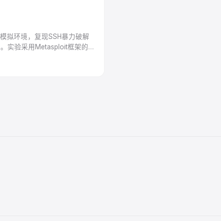
机的模拟环境，复现SSH暴力破解
采用Metasploit框架的
入侵弱口令靶机；随后从账号密码加
、禁用Root登录）、部署
，构建完整防御体系。验证表明，
有效抵御暴力破解攻击，为服务